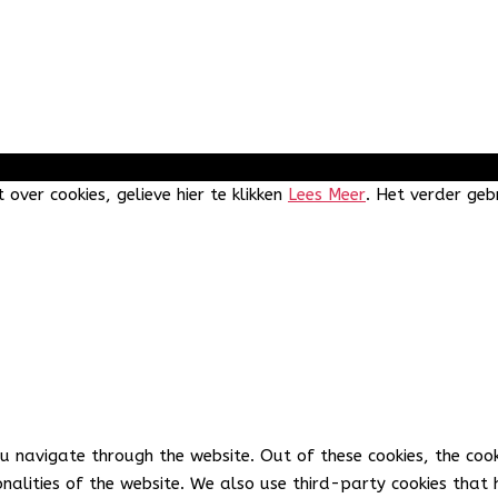
6
GO! Next BuBaO Schakelschool
| Powered by scholengroep GO
 over cookies, gelieve hier te klikken
Lees Meer
. Het verder geb
ou navigate through the website. Out of these cookies, the coo
ionalities of the website. We also use third-party cookies tha