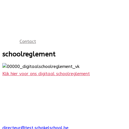
Contact
schoolreglement
Klik hier voor ons digitaal schoolreglement
BuBaO Schakelschool
Larestraat15
3511 Kuringen
011 25 53 16
(Directeur a.i. Marijke Bleus)
directeur@test.schakelschool.be